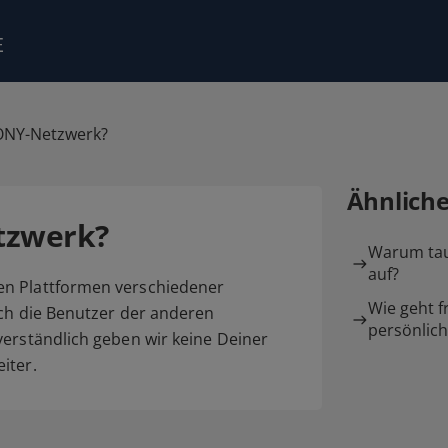
CONY-Netzwerk?
Ähnlich
tzwerk?
Warum tau
auf?
en Plattformen verschiedener
Wie geht f
uch die Benutzer der anderen
persönlic
verständlich geben wir keine Deiner
iter.