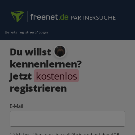
Bereits registriert?
Login
Du willst
kennenlernen?
Jetzt
kostenlos
registrieren
E-Mail
Ich bestätige, dass ich volljährig und mit den
AGB