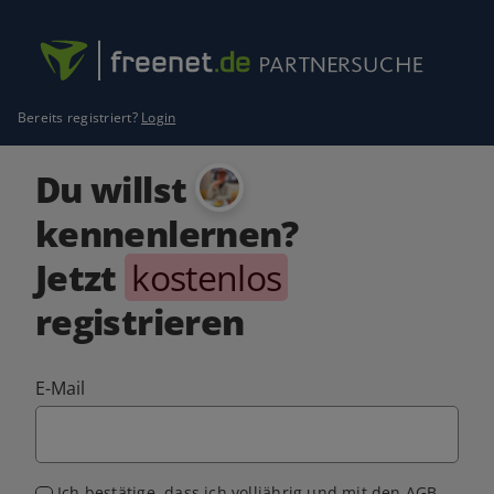
Bereits registriert?
Login
Du willst
kennenlernen?
Jetzt
kostenlos
registrieren
E-Mail
Ich bestätige, dass ich volljährig und mit den
AGB