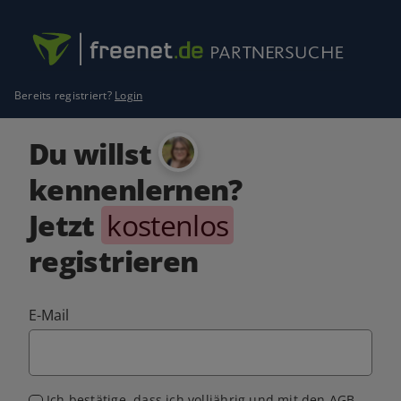
Bereits registriert?
Login
Du willst
kennenlernen?
Jetzt
kostenlos
registrieren
E-Mail
Ich bestätige, dass ich volljährig und mit den
AGB