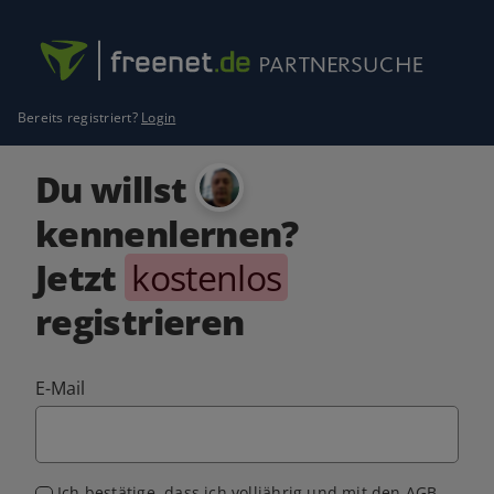
Bereits registriert?
Login
Du willst
kennenlernen?
Jetzt
kostenlos
registrieren
E-Mail
Ich bestätige, dass ich volljährig und mit den
AGB