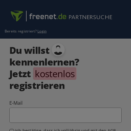
Bereits registriert?
Login
Du willst
kennenlernen?
Jetzt
kostenlos
registrieren
E-Mail
Ich bestätige, dass ich volljährig und mit den
AGB