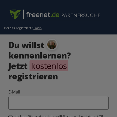
Bereits registriert?
Login
Du willst
kennenlernen?
Jetzt
kostenlos
registrieren
E-Mail
Ich bestätige, dass ich volljährig und mit den
AGB